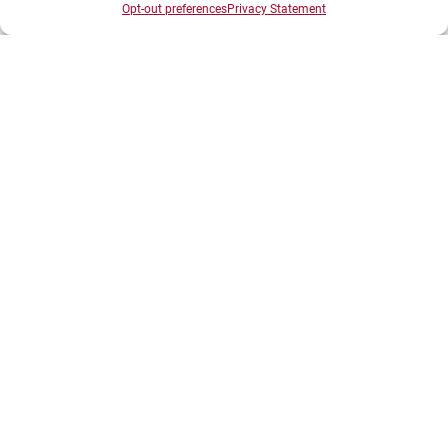
Annuaire UBE
Opt-out preferences
Privacy Statement
Inscriptions
Bibliothèques
Plan d’accès
Plan des campus
Recrutement
Actualités
Boutique
Contact étudiant
INFORMATIONS LÉGALES