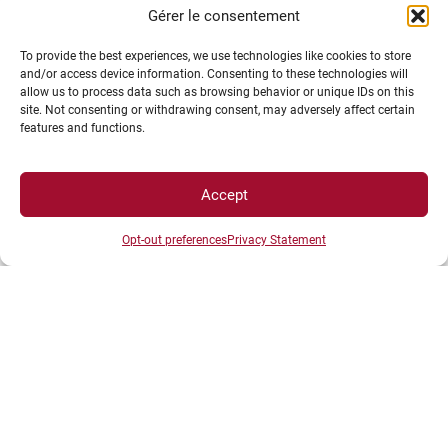
Espace journaliste
Gérer le consentement
Espace entreprise
To provide the best experiences, we use technologies like cookies to store
and/or access device information. Consenting to these technologies will
allow us to process data such as browsing behavior or unique IDs on this
site. Not consenting or withdrawing consent, may adversely affect certain
features and functions.
Accept
ACCÈS DIRECTS
Opt-out preferences
Privacy Statement
Intranet
ENT
Annuaire UBE
Inscriptions
Bibliothèques
Plan d’accès
Plan des campus