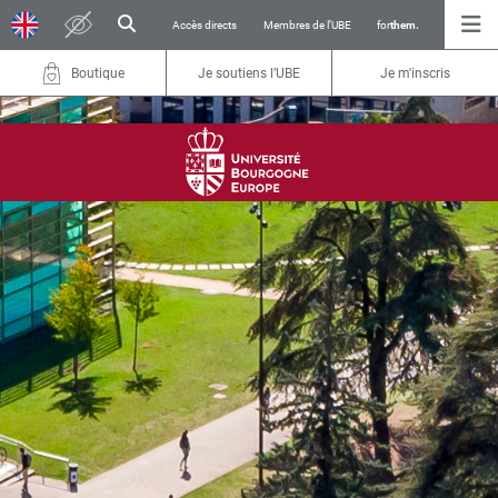
Accès directs
Membres de l’UBE
for
them.
Boutique
Je soutiens l’UBE
Je m'inscris