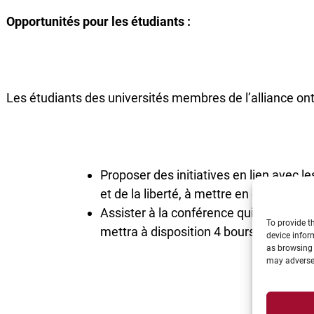
Opportunités pour les étudiants :
Les étudiants des universités membres de l’alliance ont 
Proposer des initiatives en lien avec 
et de la liberté, à mettre en œuvre sur
Assister à la conférence qui se tiendra
To provide t
mettra à disposition 4 bourses destiné
device infor
as browsing 
may adversel