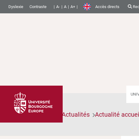
Dyslexie
Contraste
A-
A
A+
Accès directs
Rec
UNI
Accueil
Articles
Actualités
Actualité accuei