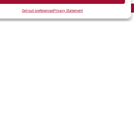
Opt-out preferences
Privacy Statement
onférence à Kristiansand, consultez
ce lien