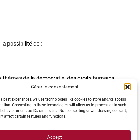
la possibilité de :
les thèmes de la démocratie, des droits humains
 leur campus entre fin avril et début mai.
Gérer le consentement
 à Kristiansand. À cette fin, chaque université
he best experiences, we use technologies like cookies to store and/or access
es aux étudiantes et étudiants intéressés.
mation. Consenting to these technologies will allow us to process data such
behavior or unique IDs on this site. Not consenting or withdrawing consent,
y affect certain features and functions.
Accept