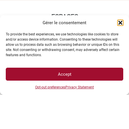
ESPACES
Gérer le consentement
To provide the best experiences, we use technologies like cookies to store
Espace étudiant
and/or access device information. Consenting to these technologies will
Espace journaliste
allow us to process data such as browsing behavior or unique IDs on this
site. Not consenting or withdrawing consent, may adversely affect certain
Espace entreprise
features and functions.
Accept
Opt-out preferences
Privacy Statement
ACCÈS DIRECTS
Intranet