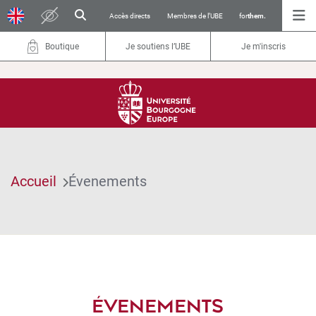
Accès directs
Membres de l’UBE
for
them.
Boutique
Je soutiens l’UBE
Je m'inscris
Accueil
Évenements
ÉVENEMENTS