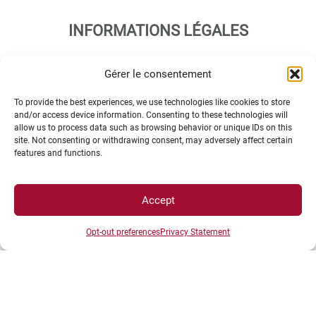
INFORMATIONS LÉGALES
Gérer le consentement
Plan d’accès des campus
Mentions légales
To provide the best experiences, we use technologies like cookies to store
and/or access device information. Consenting to these technologies will
Données personnelles et gestion des cookies
allow us to process data such as browsing behavior or unique IDs on this
Gérer mes cookies
site. Not consenting or withdrawing consent, may adversely affect certain
features and functions.
Politique de cookies
Politique de confidentialité
Avertissement
Accept
Création agence MagicWeb
Opt-out preferences
Privacy Statement