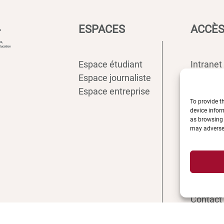
ESPACES
ACCÈS
Espace étudiant
Intranet
Espace journaliste
ENT
Espace entreprise
Annuair
To provide t
Inscript
device infor
Biblioth
as browsing 
may adversel
Plan d’a
Plan de
Recrute
Actualit
Boutiqu
Contact 