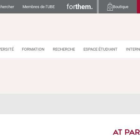
for
them.
hercher
Membres de l’UBE
Boutique
VERSITÉ
FORMATION
RECHERCHE
ESPACE ÉTUDIANT
INTERN
AT PAR