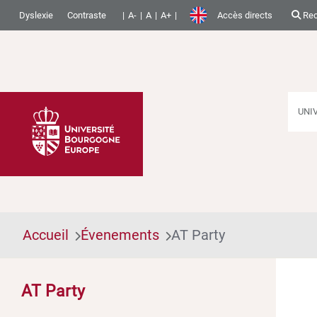
Dyslexie
Contraste
A-
A
A+
Accès directs
Rec
UNI
Accueil
Évenements
AT Party
AT Party