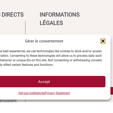
 DIRECTS
INFORMATIONS
LÉGALES
Plan d’accès des campus
Gérer le consentement
e UBE
Mentions légales
he best experiences, we use technologies like cookies to store and/or access
ions
Données personnelles et
mation. Consenting to these technologies will allow us to process data such
èques
gestion des cookies
behavior or unique IDs on this site. Not consenting or withdrawing consent,
y affect certain features and functions.
ccès
Gérer mes cookies
s campus
Politique de cookies
ment
Politique de confidentialité
Accept
és
Avertissement
e
Opt-out preferences
Privacy Statement
Création agence MagicWeb
étudiant