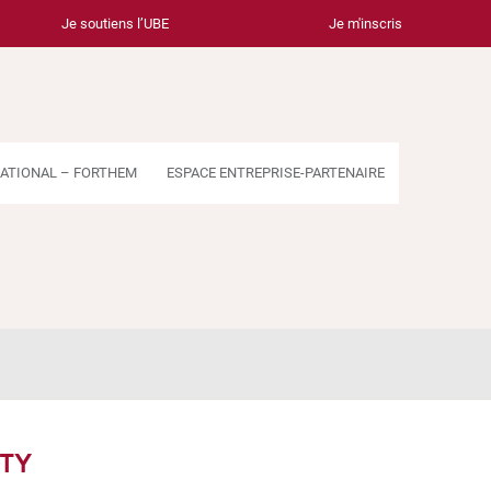
Je soutiens l’UBE
Je m'inscris
ATIONAL – FORTHEM
ESPACE ENTREPRISE-PARTENAIRE
TY