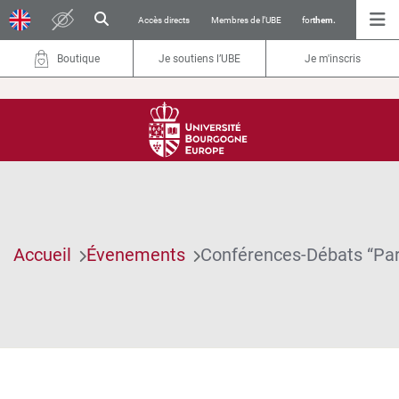
Accès directs
Membres de l’UBE
for
them.
Boutique
Je soutiens l’UBE
Je m'inscris
Accueil
Évenements
Conférences-Débats “Parl