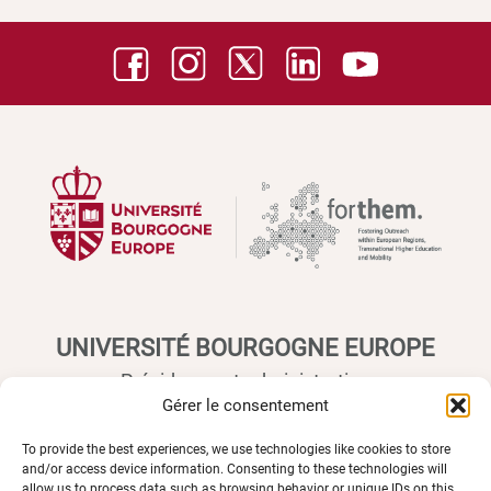
UNIVERSITÉ BOURGOGNE EUROPE
Présidence et administration
Gérer le consentement
Maison de l'université
Esplanade Erasme
To provide the best experiences, we use technologies like cookies to store
BP 27877 - 21078 DIJON Cedex France
and/or access device information. Consenting to these technologies will
allow us to process data such as browsing behavior or unique IDs on this