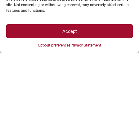
Tél : 03 80 39 50 00
site. Not consenting or withdrawing consent, may adversely affect certain
features and functions.
Accept
Opt-out preferences
Privacy Statement
ESPACES
Espace étudiant
Espace journaliste
Espace entreprise