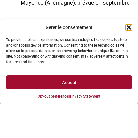
Mayence (Allemagne), prévue en septembre
Gérer le consentement
To provide the best experiences, we use technologies like cookies to store
and/or access device information. Consenting to these technologies will
allow us to process data such as browsing behavior or unique IDs on this
Qui peut candidater ?
site. Not consenting or withdrawing consent, may adversely affect certain
features and functions.
Accept
Opt-out preferences
Privacy Statement
Le programme est ouvert à tous les étudiants de
l’UBE, quelle que soit leur filière ou leur niveau
d’études.