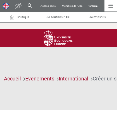
Accès directs
Membres de l’UBE
for
them.
Boutique
Je soutiens l’UBE
Je m'inscris
Accueil
Évenements
International
Créer un s