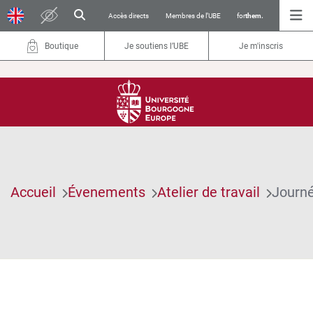
Accès directs
Membres de l’UBE
for
them.
Boutique
Je soutiens l’UBE
Je m'inscris
Accueil
Évenements
Atelier de travail
Journé