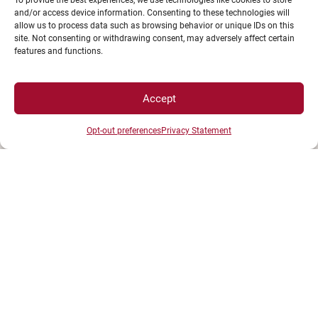
UNIVERSITÉ BOURGOGNE EUROPE
To provide the best experiences, we use technologies like cookies to store
and/or access device information. Consenting to these technologies will
Présidence et administration
allow us to process data such as browsing behavior or unique IDs on this
site. Not consenting or withdrawing consent, may adversely affect certain
Maison de l'université
features and functions.
Esplanade Erasme
BP 27877 - 21078 DIJON Cedex France
Accept
Tél : 03 80 39 50 00
Opt-out preferences
Privacy Statement
ESPACES
Espace étudiant