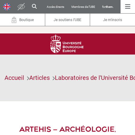
Accès directs
Membres de l’UBE
for
them.
Boutique
Je soutiens l’UBE
Je m'inscris
Accueil
Articles
Laboratoires de l'Université 
ARTEHIS – ARCHÉOLOGIE,