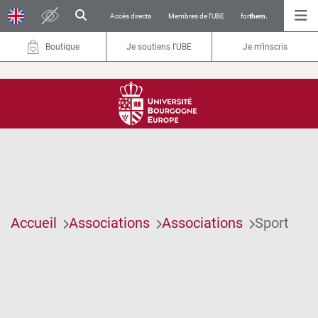
Accès directs
Membres de l’UBE
for
them.
Boutique
Je soutiens l’UBE
Je m'inscris
Accueil
Associations
Associations
Sport