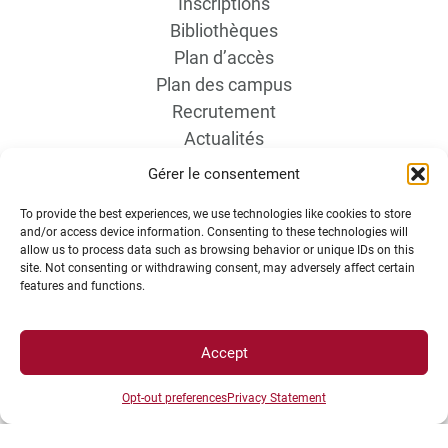
Inscriptions
Bibliothèques
Plan d’accès
Plan des campus
Recrutement
Actualités
Boutique
Gérer le consentement
Contact étudiant
To provide the best experiences, we use technologies like cookies to store
and/or access device information. Consenting to these technologies will
allow us to process data such as browsing behavior or unique IDs on this
site. Not consenting or withdrawing consent, may adversely affect certain
features and functions.
Accept
INFORMATIONS LÉGALES
Opt-out preferences
Privacy Statement
Plan d’accès des campus