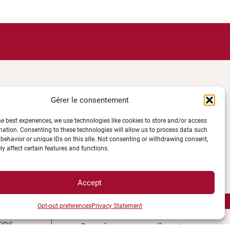
Gérer le consentement
he best experiences, we use technologies like cookies to store and/or access
mation. Consenting to these technologies will allow us to process data such
behavior or unique IDs on this site. Not consenting or withdrawing consent,
 DIRECTS
INFORMATIONS
y affect certain features and functions.
LÉGALES
Accept
Plan d’accès des campus
Opt-out preferences
Privacy Statement
e UBE
Mentions légales
ions
Données personnelles et