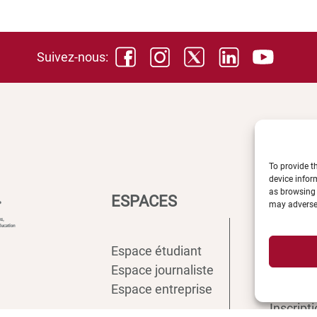
Suivez-nous:
To provide t
device infor
as browsing 
ESPACES
ACCÈS
may adversel
Espace étudiant
Intranet
Espace journaliste
ENT
Espace entreprise
Annuair
Inscript