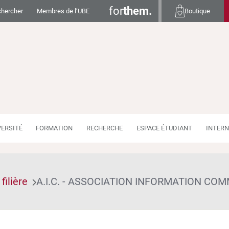
for
them.
hercher
Membres de l’UBE
Boutique
VERSITÉ
FORMATION
RECHERCHE
ESPACE ÉTUDIANT
INTERN
filière
A.I.C. - ASSOCIATION INFORMATION CO