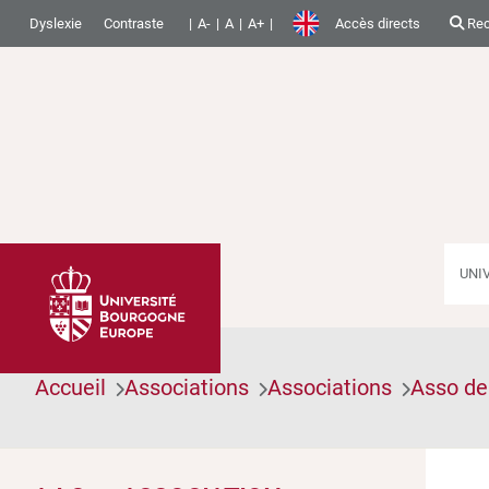
Dyslexie
Contraste
A-
A
A+
Accès directs
Rec
UNI
Accueil
Associations
Associations
Asso de 