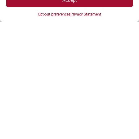
Accept
Intranet
Opt-out preferences
Privacy Statement
ENT
Annuaire UBE
Inscriptions
Bibliothèques
Plan d’accès
Plan des campus
Recrutement
Actualités
Boutique
Contact étudiant