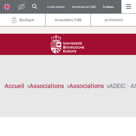
Accès directs
Membres de l’UBE
for
them.
Boutique
Je soutiens l’UBE
Je m'inscris
Accueil
Associations
Associations
ADEIC - 