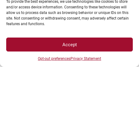
To provide the best experiences, we use technologies like cookies to store
and/or access device information. Consenting to these technologies will
allow us to process data such as browsing behavior or unique IDs on this
site. Not consenting or withdrawing consent, may adversely affect certain
INFORMATIONS LÉGALES
features and functions.
Accept
Plan d’accès des campus
Mentions légales
Opt-out preferences
Privacy Statement
Données personnelles et gestion des cookies
Gérer mes cookies
Politique de cookies
Politique de confidentialité
Avertissement
Création agence MagicWeb