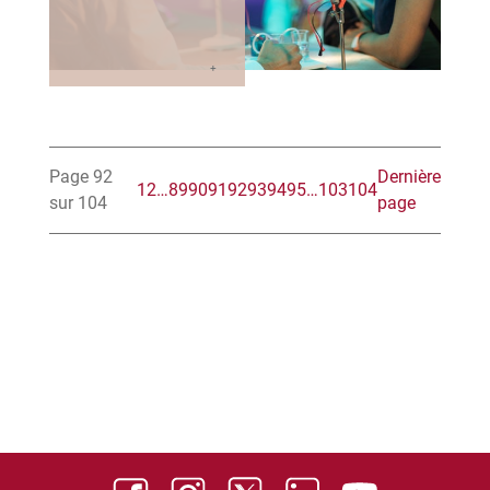
Page 92
Dernière
1
2
…
89
90
91
92
93
94
95
…
103
104
sur 104
page