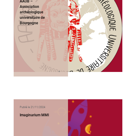
AAUB –
Association
archéologique
universitaire de
Bourgogne
Publié le 21/11/2024
Imaginarium MMI