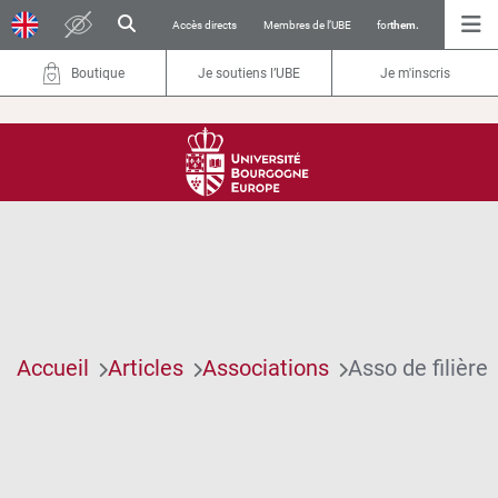
Accès directs
Membres de l’UBE
for
them.
Boutique
Je soutiens l’UBE
Je m'inscris
Accueil
Articles
Associations
Asso de filière