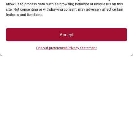
allow us to process data such as browsing behavior or unique IDs on this
site. Not consenting or withdrawing consent, may adversely affect certain
features and functions.
INFORMATIONS LÉGALES
Accept
Plan d’accès des campus
Opt-out preferences
Privacy Statement
Mentions légales
Données personnelles et gestion des cookies
Gérer mes cookies
Politique de cookies
Politique de confidentialité
Avertissement
Création agence MagicWeb