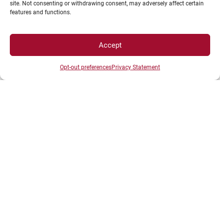
site. Not consenting or withdrawing consent, may adversely affect certain
features and functions.
Plan d’accès des campus
Mentions légales
Accept
Données personnelles et gestion des cookies
Opt-out preferences
Privacy Statement
Gérer mes cookies
Politique de cookies
Politique de confidentialité
Avertissement
Création agence MagicWeb