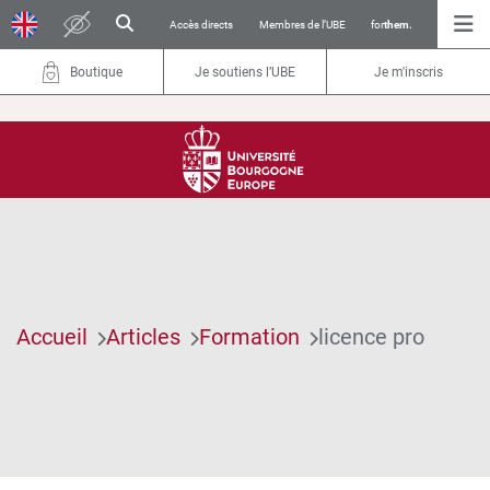
Accès directs
Membres de l’UBE
for
them.
Boutique
Je soutiens l’UBE
Je m'inscris
Accueil
Articles
Formation
licence pro