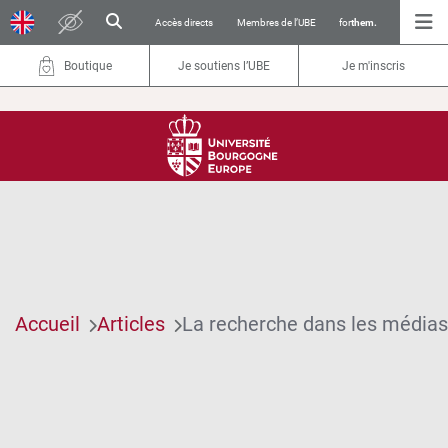
Accès directs
Membres de l’UBE
for
them.
Boutique
Je soutiens l’UBE
Je m'inscris
Accueil
Articles
La recherche dans les médias