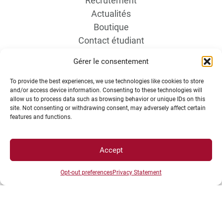
Recrutement
Actualités
Boutique
Contact étudiant
Gérer le consentement
To provide the best experiences, we use technologies like cookies to store
and/or access device information. Consenting to these technologies will
allow us to process data such as browsing behavior or unique IDs on this
site. Not consenting or withdrawing consent, may adversely affect certain
features and functions.
INFORMATIONS LÉGALES
Accept
Plan d’accès des campus
Mentions légales
Opt-out preferences
Privacy Statement
Données personnelles et gestion des cookies
Gérer mes cookies
Politique de cookies