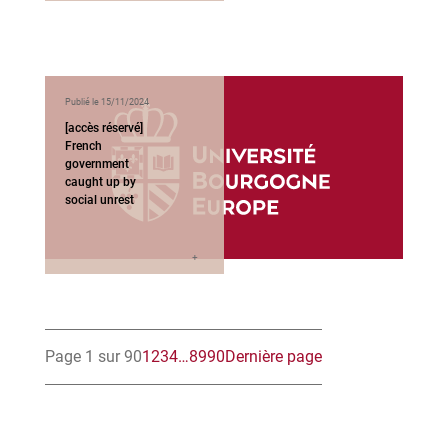
Publié le 15/11/2024
[accès réservé]
French
government
caught up by
social unrest
Page 1 sur 90
1
2
3
4
…
89
90
Dernière page