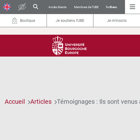
Accès directs
Membres de l’UBE
for
them.
Boutique
Je soutiens l’UBE
Je m'inscris
Accueil
Articles
Témoignages : Ils sont venus 