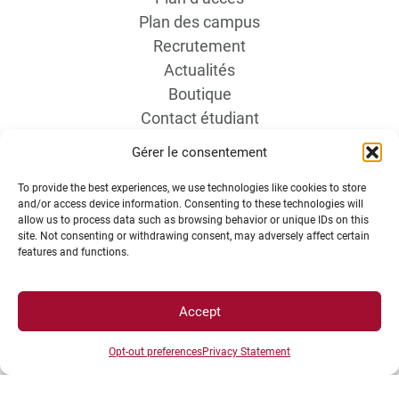
Plan des campus
Recrutement
Actualités
Boutique
Contact étudiant
Gérer le consentement
To provide the best experiences, we use technologies like cookies to store
and/or access device information. Consenting to these technologies will
allow us to process data such as browsing behavior or unique IDs on this
site. Not consenting or withdrawing consent, may adversely affect certain
features and functions.
INFORMATIONS LÉGALES
Accept
Plan d’accès des campus
Opt-out preferences
Privacy Statement
Mentions légales
Données personnelles et gestion des cookies