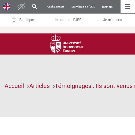
Accès directs
Membres de l’UBE
for
them.
Boutique
Je soutiens l’UBE
Je m'inscris
Accueil
Articles
Témoignages : Ils sont venus 