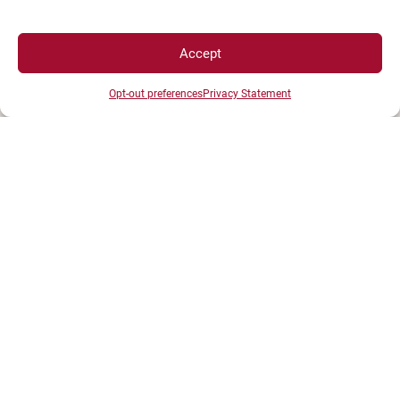
Accept
Opt-out preferences
Privacy Statement
UNIVERSITÉ BOURGOGNE EUROPE
Présidence et administration
Maison de l'université
Esplanade Erasme
BP 27877 - 21078 DIJON Cedex France
Tél : 03 80 39 50 00