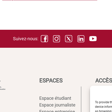
Suivez-nous:
ESPACES
ACCÈS
Espace étudiant
Intranet
To provide t
Espace journaliste
ENT
device infor
Espace entreprise
Annuair
as browsing 