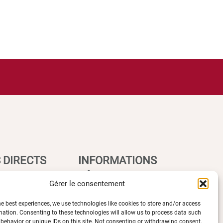
 DIRECTS
INFORMATIONS
LÉGALES
Gérer le consentement
he best experiences, we use technologies like cookies to store and/or access
Plan d’accès des campus
mation. Consenting to these technologies will allow us to process data such
e UBE
behavior or unique IDs on this site. Not consenting or withdrawing consent,