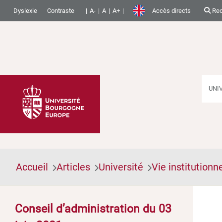
Dyslexie
Contraste
A-
A
A+
Accès directs
Rec
UNI
Accueil
Articles
Université
Vie institutionne
Conseil d’administration du 03