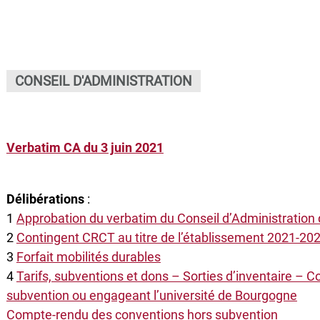
CONSEIL D'ADMINISTRATION
Verbatim CA du 3 juin 2021
Délibérations
:
1
Approbation du verbatim du Conseil d’Administration d
2
Contingent CRCT au titre de l’établissement 2021-20
3
Forfait mobilités durables
4
Tarifs, subventions et dons – Sorties d’inventaire –
subvention ou engageant l’université de Bourgogne
Compte-rendu des conventions hors subvention