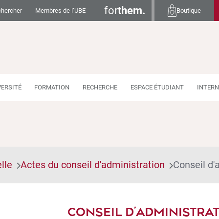
for
them.
hercher
Membres de l’UBE
Boutique
VERSITÉ
FORMATION
RECHERCHE
ESPACE ÉTUDIANT
INTERN
lle
Actes du conseil d'administration
Conseil d'
CONSEIL D’ADMINISTRATI