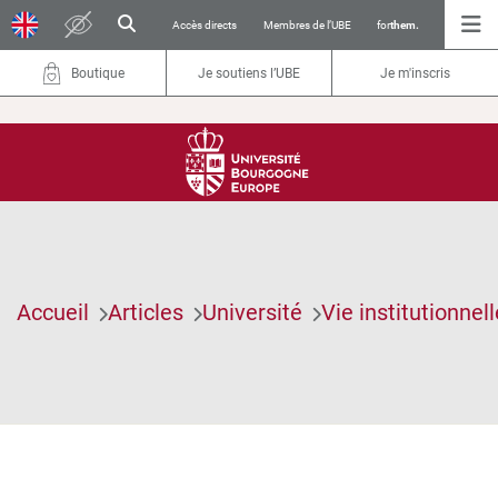
Accès directs
Membres de l’UBE
for
them.
Boutique
Je soutiens l’UBE
Je m'inscris
Accueil
Articles
Université
Vie institutionnell