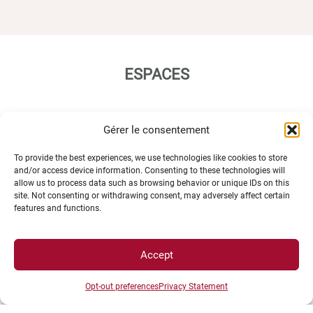
ESPACES
Espace étudiant
Gérer le consentement
Espace journaliste
To provide the best experiences, we use technologies like cookies to store
Espace entreprise
and/or access device information. Consenting to these technologies will
allow us to process data such as browsing behavior or unique IDs on this
site. Not consenting or withdrawing consent, may adversely affect certain
features and functions.
Accept
ACCÈS DIRECTS
Opt-out preferences
Privacy Statement