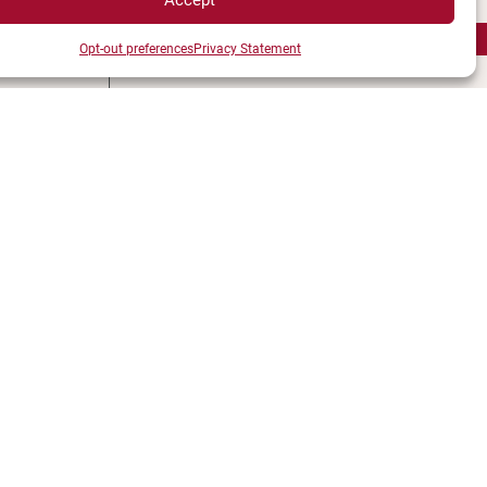
 DIRECTS
INFORMATIONS
Opt-out preferences
Privacy Statement
LÉGALES
Plan d’accès des campus
e UBE
Mentions légales
ions
Données personnelles et
èques
gestion des cookies
ccès
Gérer mes cookies
s campus
Politique de cookies
ment
Politique de confidentialité
és
Avertissement
e
Création agence MagicWeb
étudiant