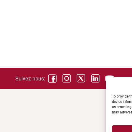
Suivez-nous:
To provide t
device infor
as browsing 
may adversel