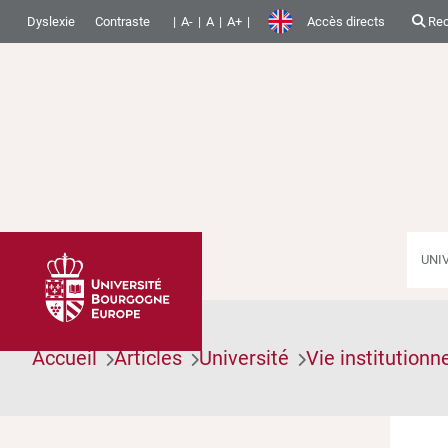
Dyslexie
Contraste
A-
A
A+
Accès directs
Rec
UNI
Accueil
Articles
Université
Vie institutionne