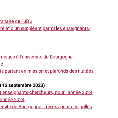
itaire de l’uB »
ire et d’un suppléant parmi les enseignants-
miques à l’université de Bourgogne
le
 partant en mission et plafonds des nuitées
u 12 septembre 2023)
 enseignants-chercheurs, pour l’année 2024
’année 2024
rsité de Bourgogne : mises à jour des grilles