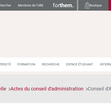
for
them.
hercher
Membres de l’UBE
Boutique
VERSITÉ
FORMATION
RECHERCHE
ESPACE ÉTUDIANT
INTERN
lle
Actes du conseil d'administration
Conseil d'