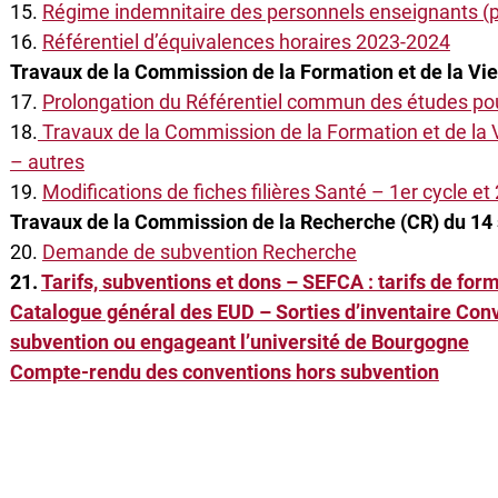
15.
Régime indemnitaire des personnels enseignants (p
16.
Référentiel d’équivalences horaires 2023-2024
Travaux de la Commission de la Formation et de la Vi
17.
Prolongation du Référentiel commun des études po
18.
Travaux de la Commission de la Formation et de la 
– autres
19.
Modifications de fiches filières Santé – 1er cycle et
Travaux de la Commission de la Recherche (CR) du 1
20.
Demande de subvention Recherche
21.
Tarifs, subventions et dons – SEFCA : tarifs de for
Catalogue général des EUD – Sorties d’inventaire Con
subvention ou engageant l’université de Bourgogne
Compte-rendu des conventions hors subvention