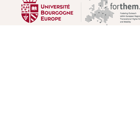
UNIVERSITÉ BOURGOGNE EUROPE
Présidence et administration
Maison de l'université
Esplanade Erasme
BP 27877 - 21078 DIJON Cedex France
Tél : 03 80 39 50 00