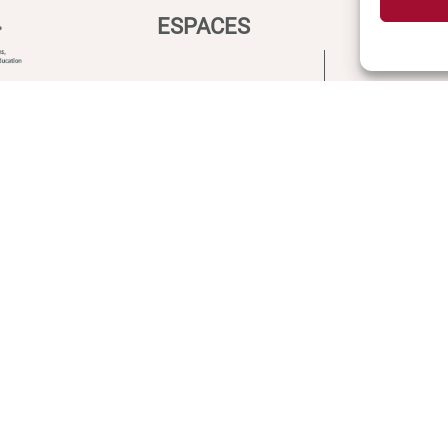
ESPACES
ACCÈS
Espace étudiant
Intranet
Espace journaliste
ENT
Espace entreprise
Annuair
Inscript
Biblioth
Plan d’a
Plan de
Recrute
Actualit
Boutiqu
Contact 