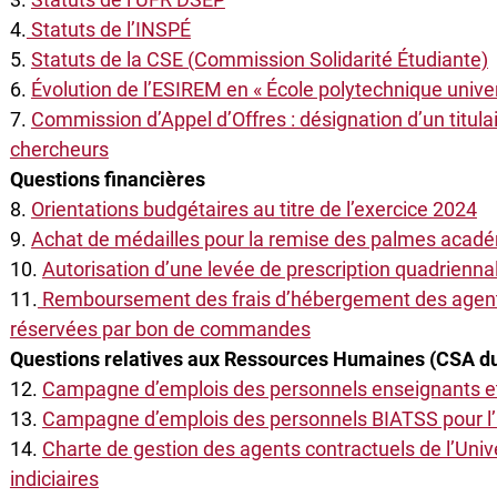
4.
Statuts de l’INSPÉ
5.
Statuts de la CSE (Commission Solidarité Étudiante)
6.
Évolution de l’ESIREM en « École polytechnique univers
7.
Commission d’Appel d’Offres : désignation d’un titula
chercheurs
Questions financières
8.
Orientations budgétaires au titre de l’exercice 2024
9.
Achat de médailles pour la remise des palmes acadé
10.
Autorisation d’une levée de prescription quadrienna
11.
Remboursement des frais d’hébergement des agents
réservées par bon de commandes
Questions relatives aux Ressources Humaines (CSA d
12.
Campagne d’emplois des personnels enseignants et
13.
Campagne d’emplois des personnels BIATSS pour l
14.
Charte de gestion des agents contractuels de l’Unive
indiciaires