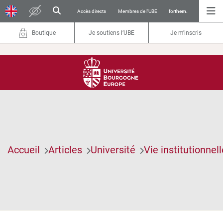
Accès directs
Membres de l’UBE
for
them.
Boutique
Je soutiens l’UBE
Je m'inscris
Accueil
Articles
Université
Vie institutionnell