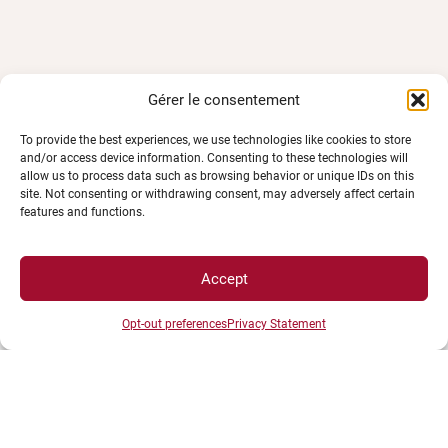
Gérer le consentement
To provide the best experiences, we use technologies like cookies to store
ESPACES
and/or access device information. Consenting to these technologies will
allow us to process data such as browsing behavior or unique IDs on this
site. Not consenting or withdrawing consent, may adversely affect certain
features and functions.
Espace étudiant
Espace journaliste
Espace entreprise
Accept
Opt-out preferences
Privacy Statement
ACCÈS DIRECTS