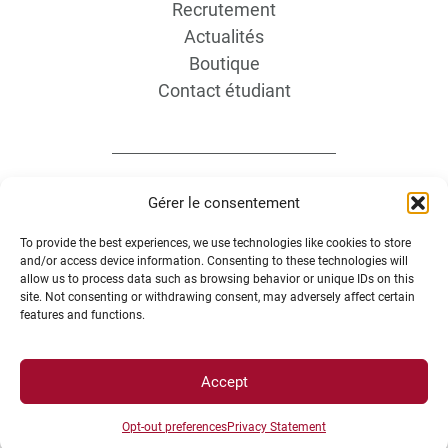
Recrutement
Actualités
Boutique
Contact étudiant
Gérer le consentement
To provide the best experiences, we use technologies like cookies to store
INFORMATIONS LÉGALES
and/or access device information. Consenting to these technologies will
allow us to process data such as browsing behavior or unique IDs on this
site. Not consenting or withdrawing consent, may adversely affect certain
features and functions.
Plan d’accès des campus
Mentions légales
Accept
Données personnelles et gestion des cookies
Gérer mes cookies
Opt-out preferences
Privacy Statement
Politique de cookies