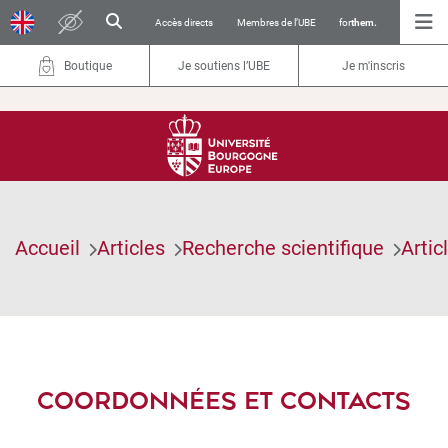
Accès directs
Membres de l’UBE
for
them.
Boutique
Je soutiens l’UBE
Je m'inscris
Accueil
Articles
Recherche scientifique
Artic
COORDONNÉES ET CONTACTS