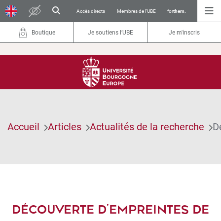
Accès directs
Membres de l’UBE
for
them.
Boutique
Je soutiens l’UBE
Je m'inscris
Accueil
Articles
Actualités de la recherche
D
DÉCOUVERTE D’EMPREINTES DE