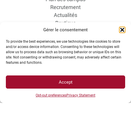
Recrutement
Actualités
Boutique
Gérer le consentement
Contact étudiant
To provide the best experiences, we use technologies like cookies to store
and/or access device information. Consenting to these technologies will
allow us to process data such as browsing behavior or unique IDs on this
site. Not consenting or withdrawing consent, may adversely affect certain
features and functions.
INFORMATIONS LÉGALES
Accept
Opt-out preferences
Privacy Statement
Plan d’accès des campus
Mentions légales
Données personnelles et gestion des cookies
Gérer mes cookies