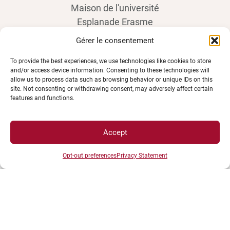
Maison de l'université
Esplanade Erasme
BP 27877 - 21078 DIJON Cedex France
Gérer le consentement
Tél : 03 80 39 50 00
To provide the best experiences, we use technologies like cookies to store
and/or access device information. Consenting to these technologies will
allow us to process data such as browsing behavior or unique IDs on this
site. Not consenting or withdrawing consent, may adversely affect certain
features and functions.
Accept
Opt-out preferences
Privacy Statement
ESPACES
Espace étudiant
Espace journaliste
Espace entreprise