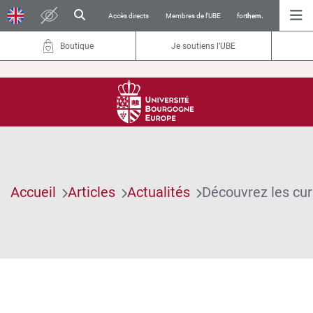
Accès directs
Membres de l’UBE
for
them.
Boutique
Je soutiens l’UBE
Accueil
Articles
Actualités
Découvrez les cu