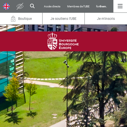
Accès directs
Membres de l’UBE
for
them.
Boutique
Je soutiens l’UBE
Je m'inscris