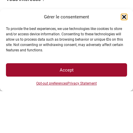
Gérer le consentement
To provide the best experiences, we use technologies like cookies to store
and/or access device information. Consenting to these technologies will
Découvrez les domaines d’études de l’université
allow us to process data such as browsing behavior or unique IDs on this
de Bourgogne.
site. Not consenting or withdrawing consent, may adversely affect certain
features and functions.
Accept
Visiter le site Recherche de l’uB
Opt-out preferences
Privacy Statement