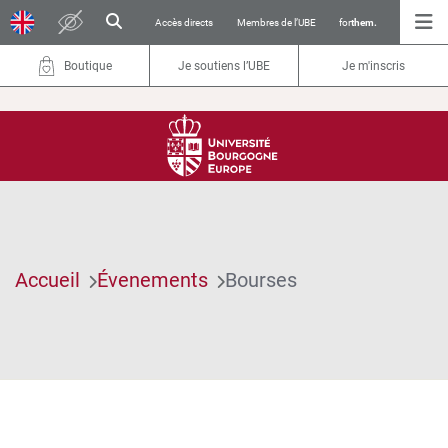
Accès directs
Membres de l’UBE
for
them.
Boutique
Je soutiens l’UBE
Je m'inscris
Accueil
Évenements
Bourses