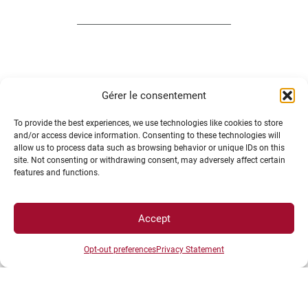
INFORMATIONS LÉGALES
Gérer le consentement
To provide the best experiences, we use technologies like cookies to store
and/or access device information. Consenting to these technologies will
Plan d’accès des campus
allow us to process data such as browsing behavior or unique IDs on this
site. Not consenting or withdrawing consent, may adversely affect certain
Mentions légales
features and functions.
Données personnelles et gestion des cookies
Gérer mes cookies
Accept
Politique de cookies
Politique de confidentialité
Opt-out preferences
Privacy Statement
Avertissement
Création agence MagicWeb