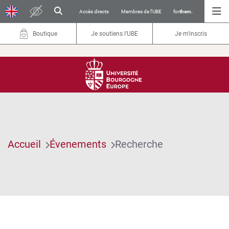
Accès directs
Membres de l’UBE
for
them.
Boutique
Je soutiens l’UBE
Je m'inscris
Accueil
Évenements
Recherche