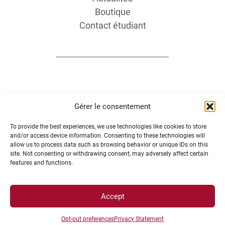
Boutique
Contact étudiant
Gérer le consentement
INFORMATIONS LÉGALES
To provide the best experiences, we use technologies like cookies to store
and/or access device information. Consenting to these technologies will
Plan d’accès des campus
allow us to process data such as browsing behavior or unique IDs on this
site. Not consenting or withdrawing consent, may adversely affect certain
Mentions légales
features and functions.
Données personnelles et gestion des cookies
Gérer mes cookies
Accept
Politique de cookies
Politique de confidentialité
Opt-out preferences
Privacy Statement