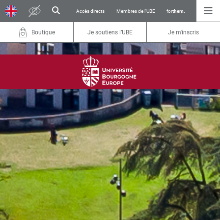
Accès directs
Membres de l’UBE
for
them.
Boutique
Je soutiens l’UBE
Je m'inscris