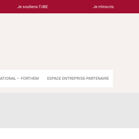
Je soutiens l’UBE
Je m'inscris
ATIONAL – FORTHEM
ESPACE ENTREPRISE-PARTENAIRE