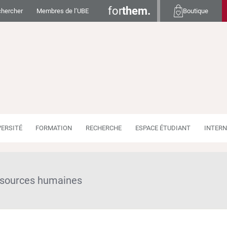
for
them.
hercher
Membres de l’UBE
Boutique
VERSITÉ
FORMATION
RECHERCHE
ESPACE ÉTUDIANT
INTERN
ssources humaines