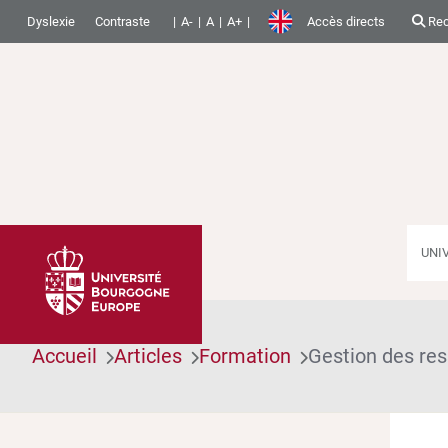
Dyslexie
Contraste
A-
A
A+
Accès directs
Rec
UNI
Accueil
Articles
Formation
Gestion des re