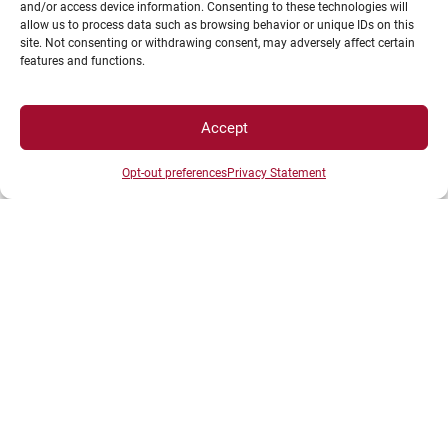
and/or access device information. Consenting to these technologies will
allow us to process data such as browsing behavior or unique IDs on this
site. Not consenting or withdrawing consent, may adversely affect certain
features and functions.
ACCÈS DIRECTS
Accept
Opt-out preferences
Privacy Statement
Intranet
ENT
Annuaire UBE
Inscriptions
Bibliothèques
Plan d’accès
Plan des campus
Recrutement
Actualités
Boutique