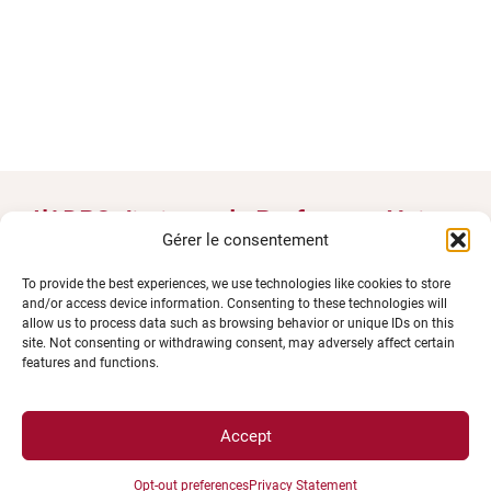
L’ADPS distingue le Professeur Naim
Gérer le consentement
Khan pour ses travaux sur la
To provide the best experiences, we use technologies like cookies to store
dénutrition et l’altération du goût
and/or access device information. Consenting to these technologies will
allow us to process data such as browsing behavior or unique IDs on this
chez les personnes âgées
site. Not consenting or withdrawing consent, may adversely affect certain
features and functions.
Accept
Opt-out preferences
Privacy Statement