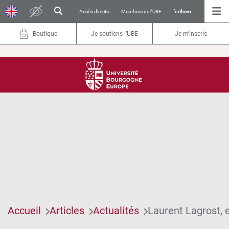
Accès directs
Membres de l’UBE
for
them.
Boutique
Je soutiens l’UBE
Je m'inscris
Accueil
Articles
Actualités
Laurent Lagrost, e