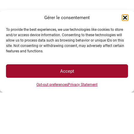
Gérer le consentement
To provide the best experiences, we use technologies like cookies to store
and/or access device information. Consenting to these technologies will
allow us to process data such as browsing behavior or unique IDs on this
site. Not consenting or withdrawing consent, may adversely affect certain
features and functions.
Vaccin anti coronavirus : des avancées
Accept
prometteuses. Le Journal des Femmes. 1
mars 2020.
Opt-out preferences
Privacy Statement
Doit-on dire «le» ou «la» Covid-19
?
Libération.
19 mars 2020.
COVID-19 : peut-on faire confiance aux
données ? Contrepoints. 20 mars 2020
Derrière l’absence de dépistage massif du
Covid-19, la réalité d’une pénurie. Mediapart.