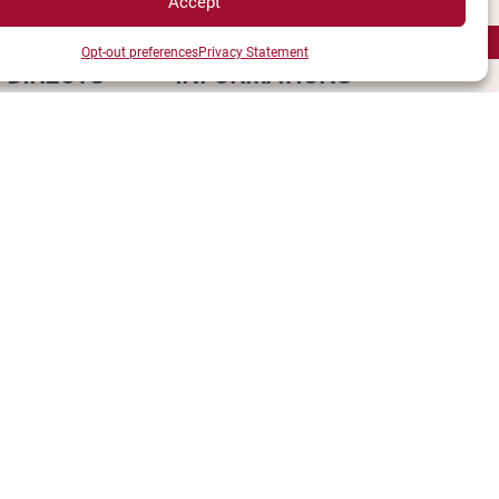
Accept
Opt-out preferences
Privacy Statement
 DIRECTS
INFORMATIONS
LÉGALES
Plan d’accès des campus
e UBE
Mentions légales
ions
Données personnelles et
èques
gestion des cookies
ccès
Gérer mes cookies
s campus
Politique de cookies
ment
Politique de confidentialité
és
Avertissement
e
Création agence MagicWeb
étudiant