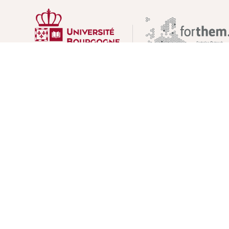
UNIVERSITÉ BOURGOGNE EUROPE
Présidence et administration
Maison de l'université
Esplanade Erasme
BP 27877 - 21078 DIJON Cedex France
Tél : 03 80 39 50 00