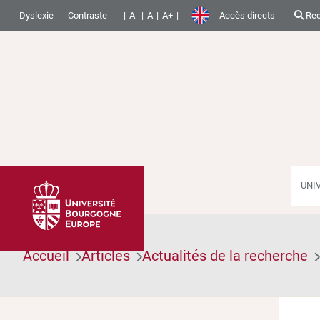
Dyslexie
Contraste
A-
A
A+
Accès directs
Rec
UNI
Accueil
Articles
Actualités de la recherche