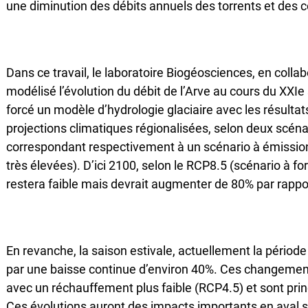
une diminution des débits annuels des torrents et des c
Dans ce travail, le laboratoire Biogéosciences, en colla
modélisé l’évolution du débit de l’Arve au cours du XXIe 
forcé un modèle d’hydrologie glaciaire avec les résulta
projections climatiques régionalisées, selon deux scén
correspondant respectivement à un scénario à émissions
très élevées). D’ici 2100, selon le RCP8.5 (scénario à for
restera faible mais devrait augmenter de 80% par rappor
En revanche, la saison estivale, actuellement la périod
par une baisse continue d’environ 40%. Ces changement
avec un réchauffement plus faible (RCP4.5) et sont prin
Ces évolutions auront des impacts importants en aval sur 