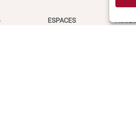
ESPACES
ACCÈS
Espace étudiant
Intranet
Espace journaliste
ENT
Espace entreprise
Annuair
Inscript
Biblioth
Plan d’a
Plan de
Recrute
Actualit
Boutiqu
Contact 