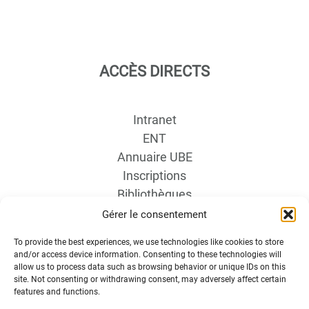
ACCÈS DIRECTS
Intranet
ENT
Annuaire UBE
Inscriptions
Bibliothèques
Plan d’accès
Gérer le consentement
Plan des campus
To provide the best experiences, we use technologies like cookies to store
Recrutement
and/or access device information. Consenting to these technologies will
Actualités
allow us to process data such as browsing behavior or unique IDs on this
site. Not consenting or withdrawing consent, may adversely affect certain
Boutique
features and functions.
Contact étudiant