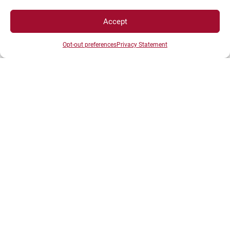
Accept
Opt-out preferences
Privacy Statement
INFORMATIONS LÉGALES
Plan d’accès des campus
Mentions légales
Données personnelles et gestion des cookies
Gérer mes cookies
Politique de cookies
Politique de confidentialité
Avertissement
Création agence MagicWeb