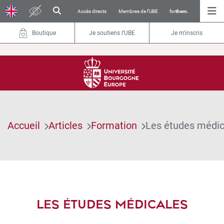
Accès directs
Membres de l’UBE
for
them.
Boutique
Je soutiens l’UBE
Je m'inscris
Accueil
Articles
Formation
Les études médic
LES ÉTUDES MÉDICALES