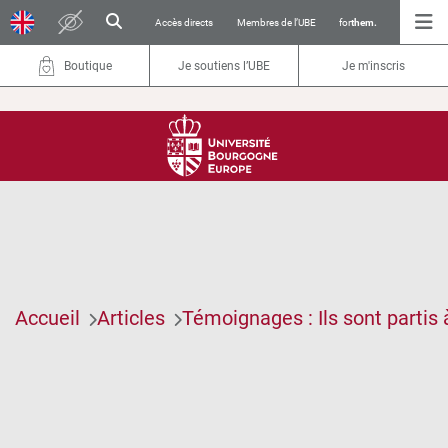
Accès directs
Membres de l’UBE
for
them.
Boutique
Je soutiens l’UBE
Je m'inscris
Accueil
Articles
Témoignages : Ils sont partis à