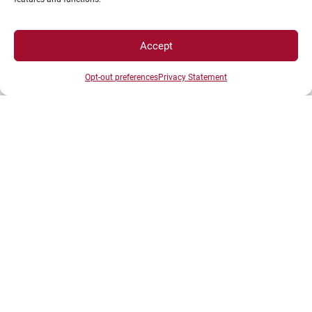
Plus d’informations : pôle des Relations
internationales
Accept
Opt-out preferences
Privacy Statement
Rubrique
Mobilité étudiante
Page
Études à l’étranger
Moteur de recherche
de partenaires
Groupe TEAMS
Partir à l’étranger
Témoignages d’autres étudiants de l’UBE
partis à l’étranger :
interviews
écrites
,
vidéos
,
galeries photos
.