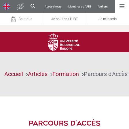
Accès directs
Membres de l’UBE
for
them.
Boutique
Je soutiens l’UBE
Je m'inscris
Accueil
Articles
Formation
Parcours d'Accès
PARCOURS D’ACCÈS