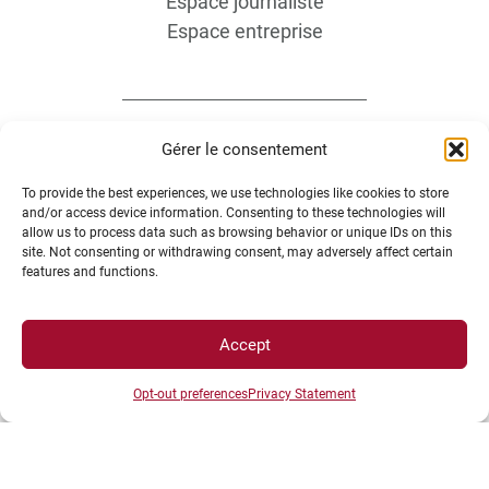
Espace journaliste
Espace entreprise
Gérer le consentement
To provide the best experiences, we use technologies like cookies to store
ACCÈS DIRECTS
and/or access device information. Consenting to these technologies will
allow us to process data such as browsing behavior or unique IDs on this
site. Not consenting or withdrawing consent, may adversely affect certain
features and functions.
Intranet
ENT
Accept
Annuaire UBE
Inscriptions
Opt-out preferences
Privacy Statement
Bibliothèques
Plan d’accès
Plan des campus