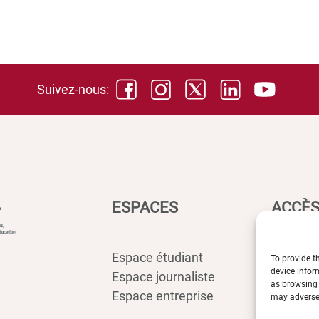
Suivez-nous:
ESPACES
ACCÈS
Espace étudiant
Intranet
To provide t
device infor
Espace journaliste
ENT
as browsing 
Espace entreprise
Annuair
may adversel
Inscript