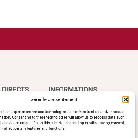
 DIRECTS
INFORMATIONS
LÉGALES
Gérer le consentement
he best experiences, we use technologies like cookies to store and/or access
mation. Consenting to these technologies will allow us to process data such
Plan d’accès des campus
behavior or unique IDs on this site. Not consenting or withdrawing consent,
e UBE
y affect certain features and functions.
Mentions légales
ions