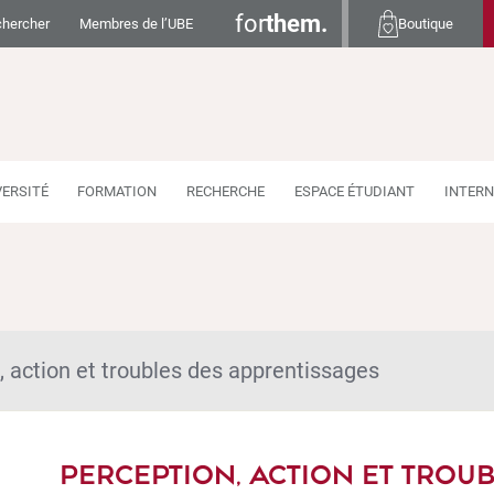
for
them.
hercher
Membres de l’UBE
Boutique
VERSITÉ
FORMATION
RECHERCHE
ESPACE ÉTUDIANT
INTERN
, action et troubles des apprentissages
PERCEPTION, ACTION ET TROU