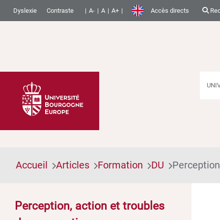
Dyslexie
Contraste
A-
A
A+
Accès directs
Rec
UNI
Accueil
Articles
Formation
DU
Perception
Perception, action et troubles