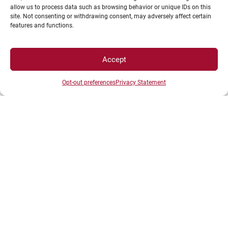
allow us to process data such as browsing behavior or unique IDs on this
site. Not consenting or withdrawing consent, may adversely affect certain
features and functions.
ACCÈS DIRECTS
Accept
Intranet
Opt-out preferences
Privacy Statement
ENT
Annuaire UBE
Inscriptions
Bibliothèques
Plan d’accès
Plan des campus
Recrutement
Actualités
Boutique
Contact étudiant