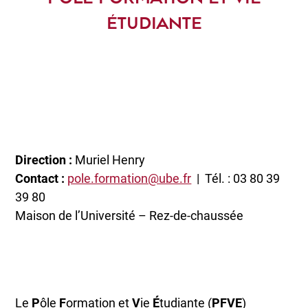
ÉTUDIANTE
Direction :
Muriel Henry
Contact :
pole.formation@ube.fr
| Tél. : 03 80 39
39 80
Maison de l’Université – Rez-de-chaussée
Le
P
ôle
F
ormation et
V
ie
É
tudiante (
PFVE
)