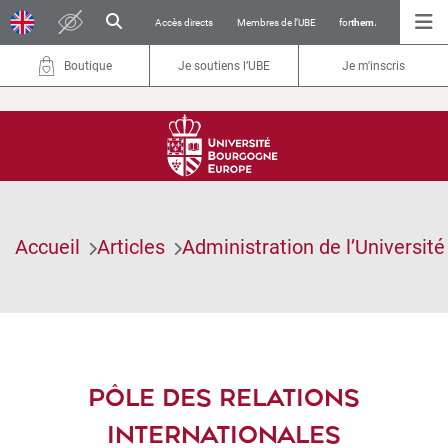
Accès directs
Membres de l’UBE
for
them.
Boutique
Je soutiens l’UBE
Je m'inscris
Accueil
Articles
Administration de l’Université
PÔLE DES RELATIONS
INTERNATIONALES