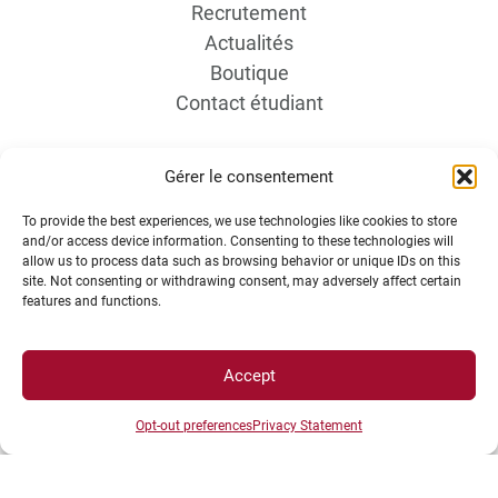
Recrutement
Actualités
Boutique
Contact étudiant
Gérer le consentement
To provide the best experiences, we use technologies like cookies to store
and/or access device information. Consenting to these technologies will
allow us to process data such as browsing behavior or unique IDs on this
site. Not consenting or withdrawing consent, may adversely affect certain
INFORMATIONS LÉGALES
features and functions.
Plan d’accès des campus
Accept
Mentions légales
Opt-out preferences
Privacy Statement
Données personnelles et gestion des cookies
Gérer mes cookies
Politique de cookies