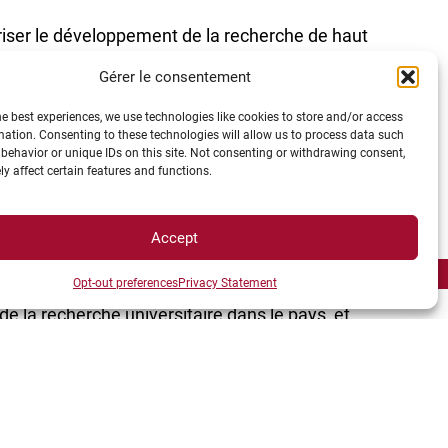
oriser le développement de la recherche de haut
narité, en poursuivant trois objectifs :
Gérer le consentement
he best experiences, we use technologies like cookies to store and/or access
mation. Consenting to these technologies will allow us to process data such
behavior or unique IDs on this site. Not consenting or withdrawing consent,
y affect certain features and functions.
enseignants-chercheurs à l’excellence en
uences positives que l’on peut en attendre sur
s chercheurs et plus généralement la diffusion
Accept
Opt-out preferences
Privacy Statement
r de la recherche
de la recherche universitaire dans le pays, et
fique du territoire