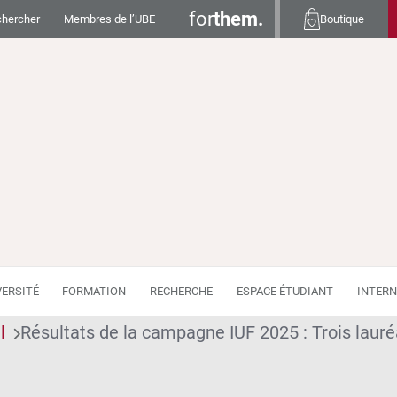
for
them.
hercher
Membres de l’UBE
Boutique
VERSITÉ
FORMATION
RECHERCHE
ESPACE ÉTUDIANT
INTERN
l
Résultats de la campagne IUF 2025 : Trois lauré