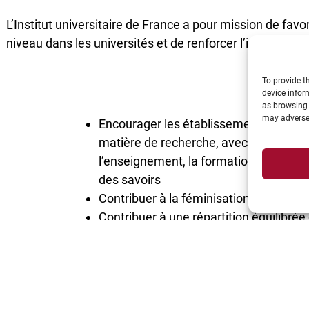
L’Institut universitaire de France a pour mission de fav
niveau dans les universités et de renforcer l’interdiscipli
To provide t
device infor
as browsing 
may adversel
Encourager les établissements et les 
matière de recherche, avec les conséq
l’enseignement, la formation des jeune
des savoirs
Contribuer à la féminisation du secteu
Contribuer à une répartition équilibrée 
donc à une politique de maillage scienti