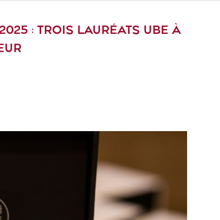
025 : TROIS LAURÉATS UBE À
EUR