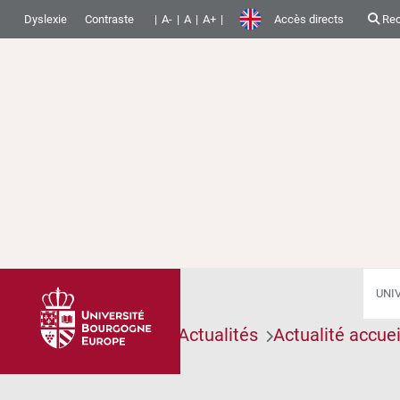
Dyslexie
Contraste
A-
A
A+
Accès directs
Rec
UNI
Accueil
Articles
Actualités
Actualité accuei