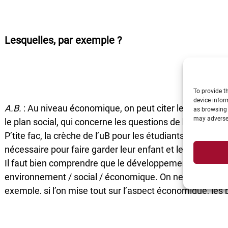
Lesquelles, par exemple ?
To provide t
device infor
A.B.
: Au niveau économique, on peut citer le labo DRIVE
as browsing 
may adversel
le plan social, qui concerne les questions de bien-être 
P’tite fac, la crèche de l’uB pour les étudiants et person
nécessaire pour faire garder leur enfant et les étudiant
Il faut bien comprendre que le développement durable rep
environnement / social / économique. On ne peut en fav
exemple, si l’on mise tout sur l’aspect économique, les
problèmes environnementaux s’accroissent et cela a de
tourisme par exemple.