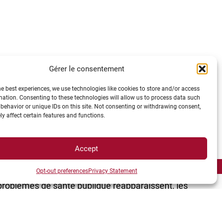
Gérer le consentement
he best experiences, we use technologies like cookies to store and/or access
mation. Consenting to these technologies will allow us to process data such
, qui travaille sur des véhicules éco-conçus. Sur
behavior or unique IDs on this site. Not consenting or withdrawing consent,
y affect certain features and functions.
et de santé publique, je pense notamment à la
nels. Ils n’ont pas besoin de se déplacer plus que
s-parents peuvent étudier plus facilement.
Accept
ose sur l’équilibre entre ces 3 piliers,
oriser un au détriment des deux autres. Par
Opt-out preferences
Privacy Statement
 problèmes de santé publique réapparaissent, les
s répercussions au niveau économique, sur le