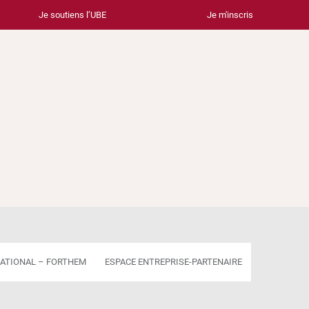
Je soutiens l’UBE
Je m'inscris
ATIONAL – FORTHEM
ESPACE ENTREPRISE-PARTENAIRE