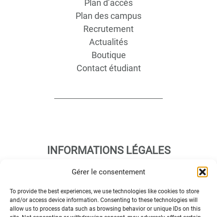
Plan d’accès
Plan des campus
Recrutement
Actualités
Boutique
Contact étudiant
INFORMATIONS LÉGALES
Gérer le consentement
Plan d’accès des campus
To provide the best experiences, we use technologies like cookies to store
Mentions légales
and/or access device information. Consenting to these technologies will
allow us to process data such as browsing behavior or unique IDs on this
Données personnelles et gestion des cookies