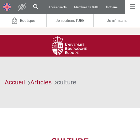
Accès directs
Membres de l’UBE
for
them.
Boutique
Je soutiens l’UBE
Je m'inscris
Accueil
Articles
culture