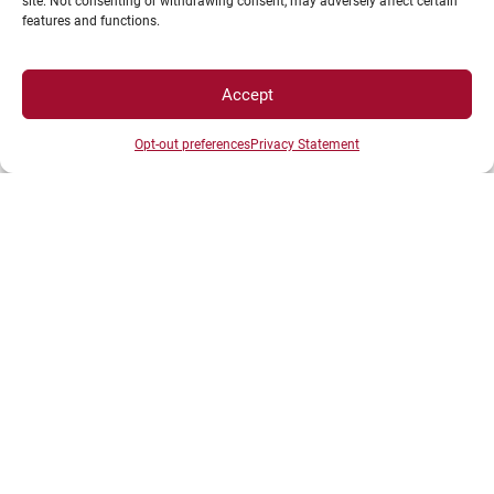
site. Not consenting or withdrawing consent, may adversely affect certain
Gérer mes cookies
features and functions.
Politique de cookies
Politique de confidentialité
Accept
Avertissement
Création agence MagicWeb
Opt-out preferences
Privacy Statement