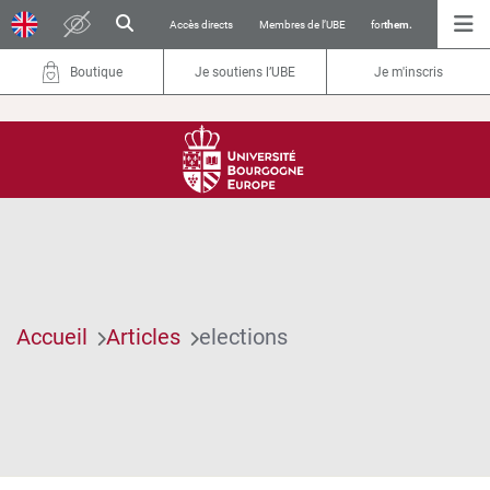
Accès directs
Membres de l’UBE
for
them.
Boutique
Je soutiens l’UBE
Je m'inscris
Accueil
Articles
elections