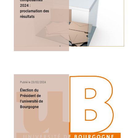
composantes
2024 :
proclamation des
résultats
Publié le 23/02/2024
Élection du
Président de
l’université de
Bourgogne