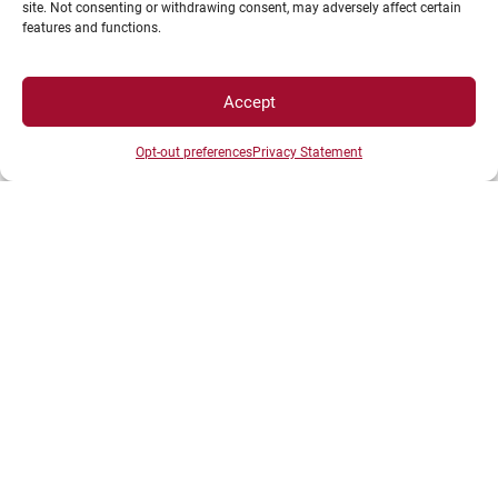
site. Not consenting or withdrawing consent, may adversely affect certain
features and functions.
Plan d’accès des campus
Mentions légales
Accept
Données personnelles et gestion des cookies
Opt-out preferences
Privacy Statement
Gérer mes cookies
Politique de cookies
Politique de confidentialité
Avertissement
Création agence MagicWeb