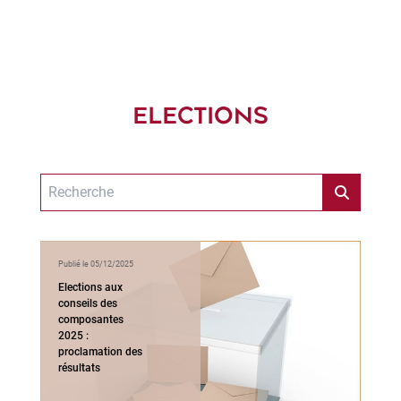
ELECTIONS
Publié le 05/12/2025
Elections aux
conseils des
composantes
2025 :
proclamation des
résultats