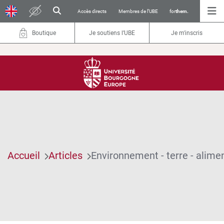
Accès directs
Membres de l’UBE
for
them.
Boutique
Je soutiens l’UBE
Je m'inscris
Accueil
Articles
Environnement - terre - alime