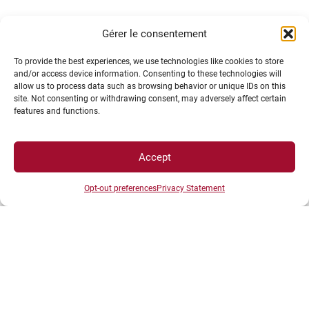
Gérer le consentement
To provide the best experiences, we use technologies like cookies to store
and/or access device information. Consenting to these technologies will
allow us to process data such as browsing behavior or unique IDs on this
INFORMATIONS LÉGALES
site. Not consenting or withdrawing consent, may adversely affect certain
features and functions.
Plan d’accès des campus
Accept
Mentions légales
Données personnelles et gestion des cookies
Opt-out preferences
Privacy Statement
Gérer mes cookies
Politique de cookies
Politique de confidentialité
Avertissement
Création agence MagicWeb