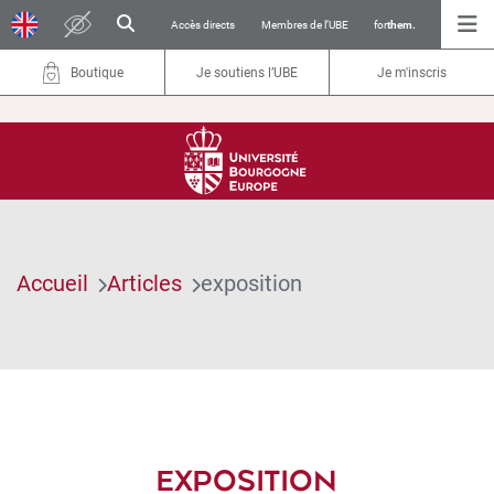
Accès directs
Membres de l’UBE
for
them.
Boutique
Je soutiens l’UBE
Je m'inscris
Accueil
Articles
exposition
EXPOSITION