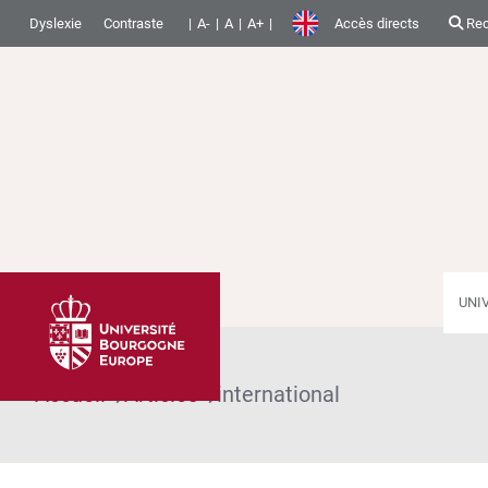
Dyslexie
Contraste
A-
A
A+
Accès directs
Rec
UNI
Accueil
Articles
international