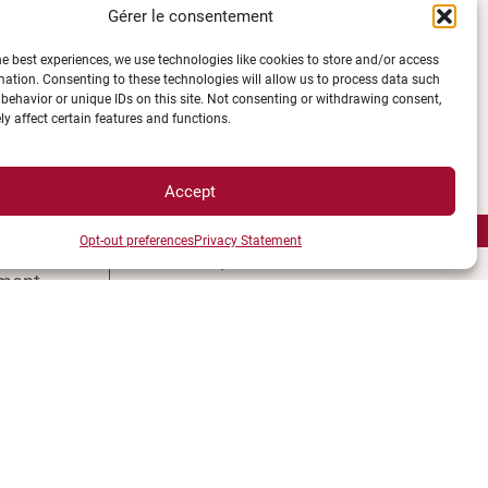
Gérer le consentement
LÉGALES
he best experiences, we use technologies like cookies to store and/or access
mation. Consenting to these technologies will allow us to process data such
behavior or unique IDs on this site. Not consenting or withdrawing consent,
Plan d’accès des campus
y affect certain features and functions.
e UBE
Mentions légales
ions
Données personnelles et
Accept
èques
gestion des cookies
ccès
Gérer mes cookies
Opt-out preferences
Privacy Statement
s campus
Politique de cookies
ment
Politique de confidentialité
és
Avertissement
e
Création agence MagicWeb
étudiant