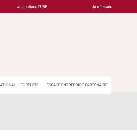
Je soutiens l’UBE
Je m'inscris
ATIONAL – FORTHEM
ESPACE ENTREPRISE-PARTENAIRE