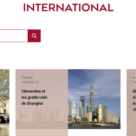
INTERNATIONAL
Publié le
Pu
04/05/2015
03
Clémentine et
Ét
les gratte-ciels
Al
de Shanghai
é
c