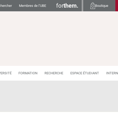
for
them.
hercher
Membres de l’UBE
Boutique
VERSITÉ
FORMATION
RECHERCHE
ESPACE ÉTUDIANT
INTERN