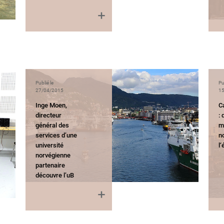
Publié le
Pu
27/04/2015
15
Inge Moen,
C
directeur
: 
général des
m
services d’une
n
université
l‘
norvégienne
partenaire
découvre l’uB