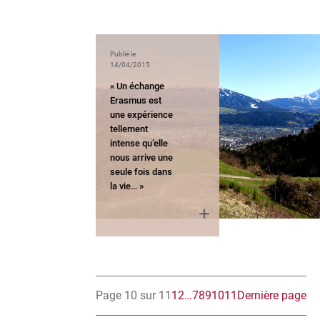
Publié le
14/04/2015
« Un échange
Erasmus est
une expérience
tellement
intense qu’elle
nous arrive une
seule fois dans
la vie… »
Page 10 sur 11
1
2
…
7
8
9
10
11
Dernière page