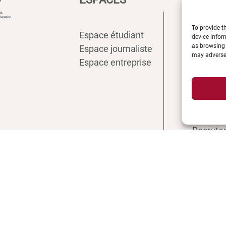
To provide t
Espace étudiant
Intranet
device infor
as browsing 
Espace journaliste
ENT
may adversel
Espace entreprise
Annuair
Inscript
Biblioth
Plan d’a
Plan de
Recrute
Actualit
Boutiqu
Contact 