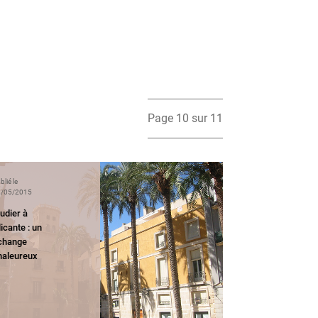
Page 10 sur 11
blié le
/05/2015
udier à
icante : un
change
haleureux