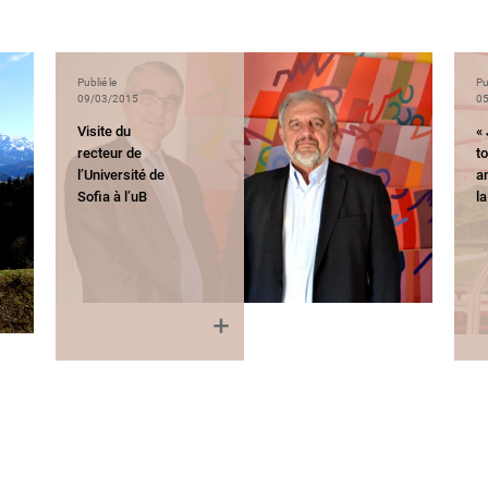
Publié le
Pu
09/03/2015
05
Visite du
« 
recteur de
t
l’Université de
a
Sofia à l’uB
l