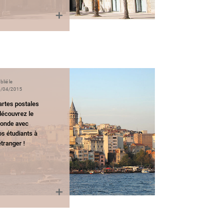
blié le
/04/2015
artes postales
découvrez le
onde avec
os étudiants à
étranger !