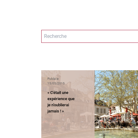
Publié le
15/05/2015
« C’était une
expérience que
je n’oublierai
jamais ! »